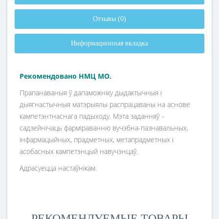
Отзывы (0)
Информационная вкладка
Рекомендовано НМЦ МО.
Прапанаваныя ў дапаможніку дыдактычныя і
дыягнастычныя матэрыялы распрацаваны на аснове
кампетэнтнаснага падыходу. Мэта заданняў –
садзейнічаць фарміраванню вучэбна-пазнавальных,
інфармацыйных, прадметных, метапрадметных і
асобасных кампетэнцый навучэнцаў.
Адрасуецца настаўнікам.
РЕКОМЕНДУЕМЫЕ ТОВАРЫ