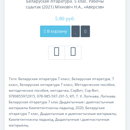
Беларуская літаратура. 5 клас. Рабочы
сшытак (2021) Міхновіч Н.А., «Аверсэв»
5.80 руб.
В корзину
Теги:
Беларуская лiтаратура 7 класс
,
Беларуская лiтаратура
,
7
класс
,
Беларуская литаратура 7 класс
,
Методическое пособие
,
методические пособия
,
методичка
,
СэрВит
,
Сэр-Вит
,
9789855972915
,
978-985-597-291-5
,
КП
,
Т. У. Логінава
,
Логінава
Беларуская лiтаратура 7 клас Дыдактычныя і дыягнастычныя
матэрыялы Кампетэнтнасны падыход
,
2020
,
Беларуская
лiтаратура 7 клас
,
Дыдактычныя и дыягнастычныя матэрыялы
,
Кампетэнтнасны падыход
,
Дыдактычныя i дыягнастычныя
матэрыялы
,