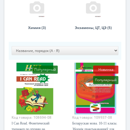
Химия (3)
Экзамены, ЦТ, ЦЭ (5)
Популярный
Новинка
Популярный
Код товара:
108694-08
Код товара:
109937-08
I Can Read. Фонетический
Беларуская мова. 10-11 класы.
тренажер по чтению на
Зборнік практыкаванняў для