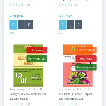
английском языке. Школьная
паўтарэння вывучанага,
0
0
программа (ШП) (2017) Л. А.
падрыхтоўкі да экзамену.
Шарапова, Ю. Ю. Макавчик,
Майстэрня настаўніка (2019) С.
4.20 руб.
4.25 руб.
"Сэр-Вит"
І. Цыбульская, «Сэр-Вит»
249
250
Год
Год
2017
2019
Авторы
Автор
Новинка
ХИТ ПРОДАЖ
Л. А. Шарапова, Ю. Ю.
С. І. Цыбульская
Популярный
Новинка
Макавчик
Издательство
Издательство
Сэр-вит
Популярный
Сэр-вит
Код товара:
110168-08
Код товара:
110301-08
Беларуская мова. Комплексная
Биология. 11 класс. Тетрадь
падрыхтоўка да
для лабораторных и
цэнтралізаванага экзамену
практических работ по
0
0