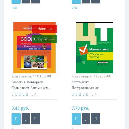
250
250
Год
Год
2025
2025
Издательство
Издательство
Новинка
Белкартография
Белкартография
Популярный
Код товара:
110186-08
Код товара:
110232-00
Зоология. Повторяем.
Математика.
Сравниваем. Запоминаем.
Централизованное
Характеристика
тестирование. Сборник тестов
0
0
беспозвоночных и
(2019) «Аверсэв»
позвоночных животных.
(официальное издание)
3.45 руб.
7.70 руб.
Готовимся к ЦТ (2020) М.П.
Ефимова, «Сэр-Вит»
1
1