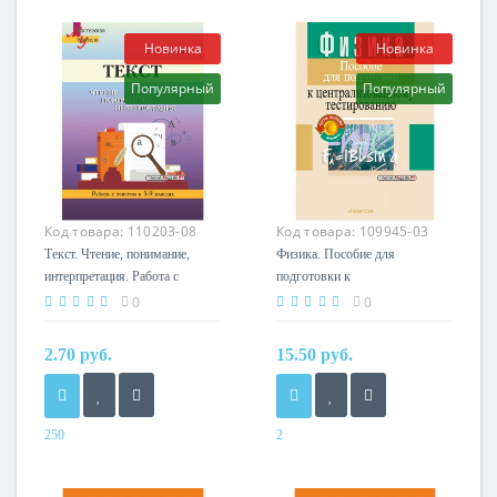
2021
2025
Авторы
Автор
Новинка
Новинка
Долбик Е. Е., Шиманович
Антропова Н. Т.
Популярный
Популярный
Т. В., Кушнерева Л.
Издательство
А.,Темушева Е. А.
Аверсэв
Издательство
Аверсэв
Код товара:
110203-08
Код товара:
109945-03
Текст. Чтение, понимание,
Физика. Пособие для
интерпретация. Работа с
подготовки к
текстом в 5-9 классах.
централизованному
0
0
Мастерская учителя (МУ)
тестированию (ЦТ) (2024)
(2022) Г. М. Чепелева, «Сэр-
Капельян С.Н., Малашонок
2.70 руб.
15.50 руб.
Вит»
В.А., «Аверсэв»
250
2
Год
Год
2022
2024