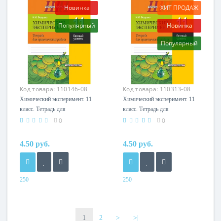
Автор
Авторы
Новинка
ХИТ ПРОДАЖ
Г. М. Чепелева
Капельян С. Н.,
Популярный
Новинка
Малашонок В. А.
Издательство
Издательство
Сэр-вит
Популярный
Аверсэв
Код товара:
110146-08
Код товара:
110313-08
Химический эксперимент. 11
Химический эксперимент. 11
класс. Тетрадь для
класс. Тетрадь для
практических работ (базовый
практических работ (базовый
0
0
уровень). Школьная программа
уровень). Школьная программа
(2024) И. И. Борушко, «Сэр-
(2025) И. И. Борушко, «Сэр-
4.50 руб.
4.50 руб.
Вит» С ГРИФОМ
Вит» С ГРИФОМ
250
250
Год
Год
2024
2025
Автор
Автор
1
2
>
>|