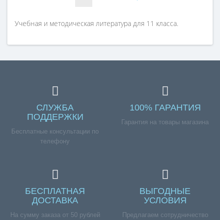
И. И. Борушко
И. И. Борушко
Издательство
Издательство
Учебная и методическая литература для 11 класса.
Сэр-вит
Сэр-вит
СЛУЖБА
100% ГАРАНТИЯ
ПОДДЕРЖКИ
Гарантия на товары магазина
Бесплатные консультации по
телефону
БЕСПЛАТНАЯ
ВЫГОДНЫЕ
ДОСТАВКА
УСЛОВИЯ
На сумму заказа от 50 рублей
Предлагаем сотрудничество