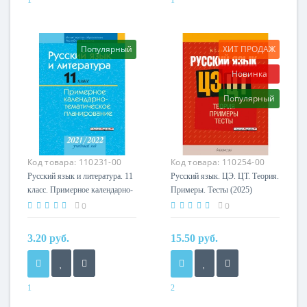
Год
Год
2020
2019
Автор
Издательство
Популярный
ХИТ ПРОДАЖ
М.П. Ефимова
Аверсэв
Новинка
Издательство
Сэр-вит
Популярный
Код товара:
110231-00
Код товара:
110254-00
Русский язык и литература. 11
Русский язык. ЦЭ. ЦТ. Теория.
класс. Примерное календарно-
Примеры. Тесты (2025)
тематическое планирование.
Антропова Н.Т., «Аверсэв»
0
0
2021/2022 учебный год (2021)
«Аверсэв» С ГРИФОМ
3.20 руб.
15.50 руб.
1
2
Год
Год