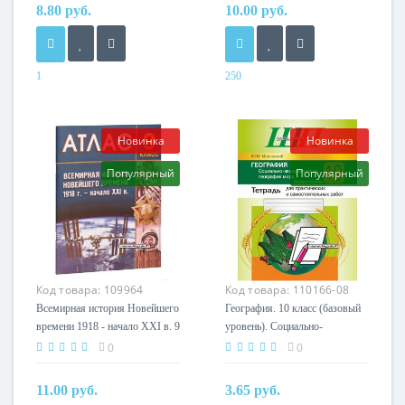
Хруцкая, «Аверсэв»
А.А. Лукашов,
8.80 руб.
10.00 руб.
«Белкартография»
1
250
Год
Год
2023
2023
Автор
Издательство
Новинка
Новинка
Т.В. Хруцкая
Белкартография
Популярный
Популярный
Издательство
Аверсэв
Код товара:
109964
Код товара:
110166-08
Всемирная история Новейшего
География. 10 класс (базовый
времени 1918 - начало XXI в. 9
уровень). Социально-
класс. Атлас (2024) В.В.
экономическая география
0
0
Борисенко, А.Е. Игнатович,
мира. Тетрадь для
П.Г. Лукьянов,
практических и
11.00 руб.
3.65 руб.
«Белкартография» С
самостоятельных работ.