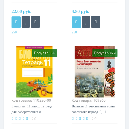
(ЦЭ) і цэнтралізаванага
биологии для 11 класса.
тэсціравання (ЦТ). Школьная
Базовый уровень. Школьная
22.00 руб.
4.80 руб.
праграма (2024) С. І.
программа (2025) С.Г. Дубков,
Цыбульская, «Сэр-Вит»
«Сэр-вит» (Входит в УМК), С
ГРИФОМ
250
250
Год
Год
2024
2025
Автор
Автор
Популярный
Популярный
С. І. Цыбульская
С. Г. Дубков
Издательство
Издательство
Сэр-вит
Сэр-вит
Код товара:
110230-00
Код товара:
109965
Биология. 11 класс. Тетрадь
Великая Отечественная война
для лабораторных и
советского народа. 9, 11
практических работ.
классы. Атлас (2023) А.А.
0
0
Повышенный уровень (2023) Т.
Коваленя, М.Г. Жилинский,