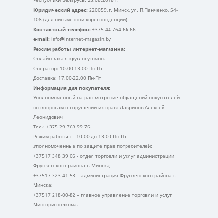
Юридический адрес:
220059, г. Минск, ул. П.Панченко, 54-
108 (для письменной кореспонденции)
Контактный телефон:
+375 44 764-66-66
e-mail:
info
@
internet-magazin.by
Режим работы интернет-магазина:
Онлайн-заказ: круглосуточно.
Оператор: 10.00-13.00 Пн-Пт
Доставка: 17.00-22.00 Пн-Пт
Информация для покупателя:
Уполномоченный на рассмотрение обращений покупателей
по вопросам о нарушении их прав: Лавринов Алексей
Леонидович
Тел.: +375 29 769-99-76.
Режим работы : с 10.00 до 13.00 Пн-Пт.
Уполномоченные по защите прав потребителей:
+37517 348 39 06 - отдел торговли и услуг администрации
Фрунзенского района г. Минска;
+37517 323-41-58 – администрация Фрунзенского района г.
Минска;
+37517 218-00-82 – главное управление торговли и услуг
Мингорисполкома.