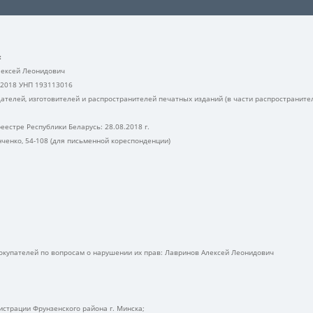
:
ексей Леонидович
.2018 УНП 193113016
ателей, изготовителей и распространителей печатных изданий (в части распространите
еестре Республики Беларусь: 28.08.2018 г.
анченко, 54-108 (для письменной кореспонденции)
купателей по вопросам о нарушении их прав: Лавринов Алексей Леонидович
нистрации Фрунзенского района г. Минска;