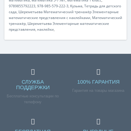
математика
,
математика 5-7 лет
,
математика 1 класс
,
9789855792223
,
978-985-579-222-3
,
Кузьма
,
Тетрадь для детского
сада
,
Шереметьева Математический тренажёр Элементарные
математические представления с наклейками
,
Математический
тренажёр
,
Шереметьева Элементарные математические
представления
,
наклейки
,
СЛУЖБА
100% ГАРАНТИЯ
ПОДДЕРЖКИ
Гарантия на товары магазина
Бесплатные консультации по
телефону