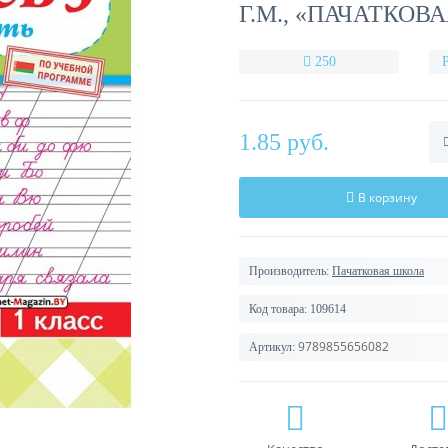
Г.М., «ПАЧАТКОВ
250
1.85 руб.
В корзину
Производитель:
Пачатковая школа
Код товара:
109614
9789855656082
Артикул: