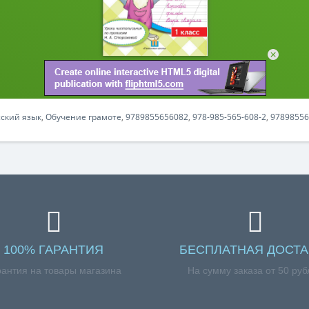
сский язык
,
Обучение грамоте
,
9789855656082
,
978-985-565-608-2
,
97898556
100% ГАРАНТИЯ
БЕСПЛАТНАЯ ДОСТА
рантия на товары магазина
На сумму заказа от 50 руб