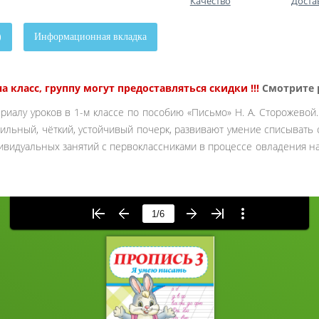
Качество
Доста
)
Информационная вкладка
 класс, группу могут предоставляться скидки !!!
Смотрите 
иалу уроков в 1-м классе по пособию «Письмо» Н. А. Сторожевой
ильный, чёткий, устойчивый почерк, развивают умение списывать 
видуальных занятий с первоклассниками в процессе овладения нав