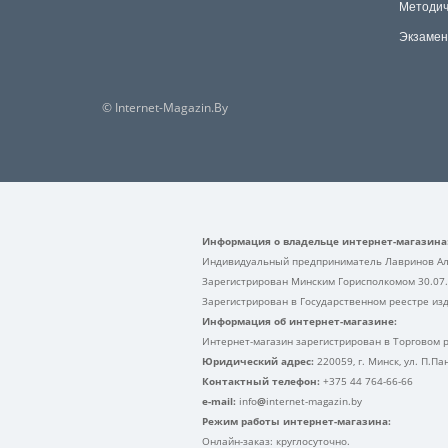
Методич
Экзамен
© Internet-Magazin.By
Информация о владельце интернет-магазина
Индивидуальный предприниматель Лавринов Ал
Зарегистрирован Минским Горисполкомом 30.07
Зарегистрирован в Государственном реестре изд
Информация об интернет-магазине:
Интернет-магазин зарегистрирован в Торговом р
Юридический адрес:
220059, г. Минск, ул. П.П
Контактный телефон:
+375 44 764-66-66
e-mail:
info
@
internet-magazin.by
Режим работы интернет-магазина:
Онлайн-заказ: круглосуточно.