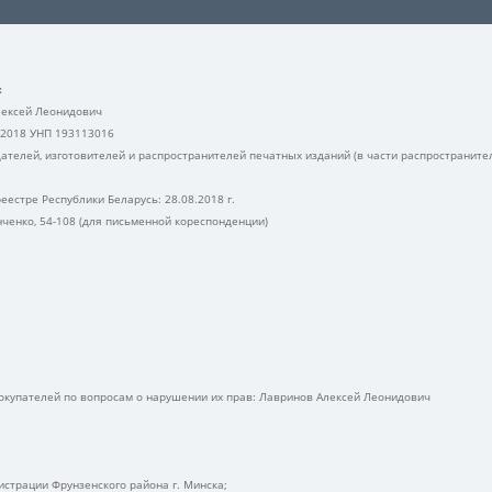
:
ексей Леонидович
.2018 УНП 193113016
ателей, изготовителей и распространителей печатных изданий (в части распространите
еестре Республики Беларусь: 28.08.2018 г.
анченко, 54-108 (для письменной кореспонденции)
купателей по вопросам о нарушении их прав: Лавринов Алексей Леонидович
нистрации Фрунзенского района г. Минска;