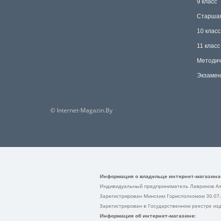
9 класс
Старша
10 класс
11 класс
Методич
Экзамен
© Internet-Magazin.By
Информация о владельце интернет-магазина
Индивидуальный предприниматель Лавринов Ал
Зарегистрирован Минским Горисполкомом 30.07
Зарегистрирован в Государственном реестре изд
Информация об интернет-магазине: