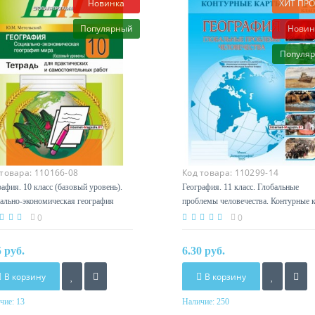
Новинка
ХИТ ПР
Популярный
Новин
Популя
 товара:
110166-08
Код товара:
110299-14
рафия. 10 класс (базовый уровень).
География. 11 класс. Глобальные
ально-экономическая география
проблемы человечества. Контурные 
. Тетрадь для практических и
(2025) А.Н. Витченко, Е.А. Антипова,
0
0
стоятельных работ. Школьная
Озем, Н.Г. Станкевич, «Белкартогра
рамма (2021-2023) Ю. М.
5 руб.
6.30 руб.
льский, «Сэр-Вит»
В корзину
В корзину
чие:
13
Наличие:
250
Год