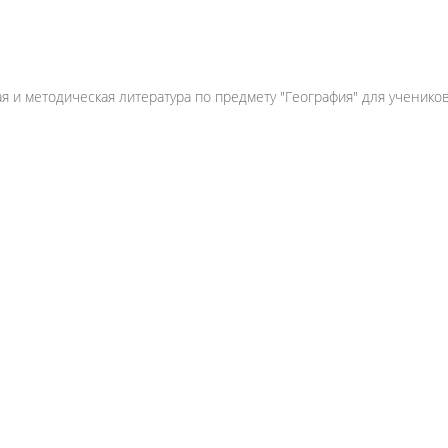
3
2025
ор
Издательство
М. Метельский
Белкартография
я и методическая литература по предмету "География" для учеников
ательство
-вит