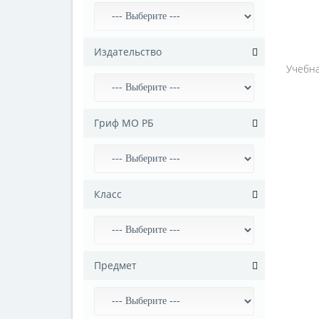
202
Авт
Издательство
Ю. 
Учебна
Изд
Сэр
Гриф МО РБ
Класс
Предмет