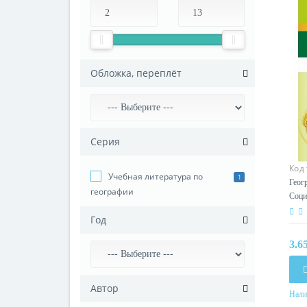
Обложка, переплёт
Серия
Код
Учебная литература по
1
Геог
географии
Соци
мира
Год
само
прог
3.6
Мете
Автор
Нали
Год