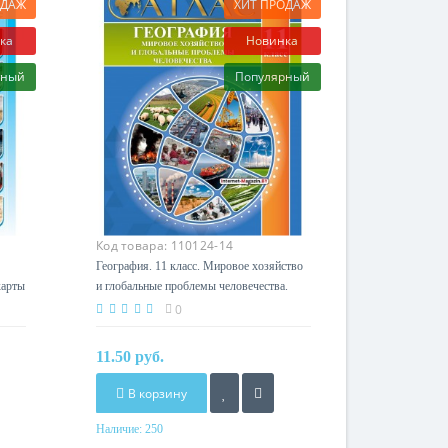
ОДАЖ
ХИТ ПРОДАЖ
ка
Новинка
рный
Популярный
Код товара:
110124-14
География. 11 класс. Мировое хозяйство
карты
и глобальные проблемы человечества.
 Г.З.
Атлас (2025) Е.А. Антипова, А.Н.
0
фия»
Витченко, «Белкартография» (для 10 и 11
классов)
11.50 руб.
В корзину
Наличие:
250
Год