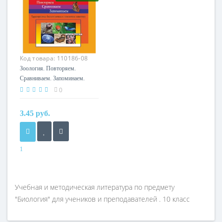
Издательство
Издательство
Сэр-вит
Аверсэв
Код товара:
110186-08
Зоология. Повторяем.
Сравниваем. Запоминаем.
Характеристика
0
беспозвоночных и
позвоночных животных.
3.45 руб.
Готовимся к ЦТ (2020) М.П.
Ефимова, «Сэр-Вит»
1
Год
2020
Автор
Учебная и методическая литература по предмету
М.П. Ефимова
"Биология" для учеников и преподавателей . 10 класс
Издательство
Сэр-вит