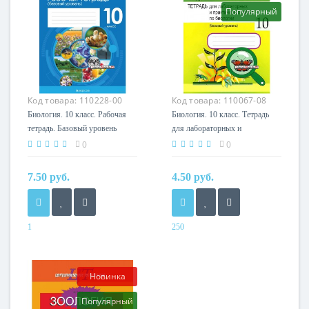
Популярный
Код товара:
110228-00
Код товара:
110067-08
Биология. 10 класс. Рабочая
Биология. 10 класс. Тетрадь
тетрадь. Базовый уровень
для лабораторных и
(2022) В. Кравченко, Сабина
практических работ по
0
0
Маглыш, «Аверсэв»
биологии для 10 класса.
(тематические задания) С
Базовый уровень. Школьная
7.50 руб.
4.50 руб.
ГРИФОМ
программа (2025) С.Г. Дубков,
«Сэр-вит» С ГРИФОМ
1
250
Год
Год
2023
2025
Авторы
Автор
Новинка
В. Кравченко, Сабина
С. Г. Дубков
Популярный
Маглыш