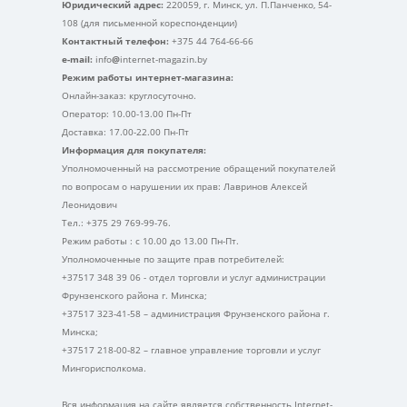
Юридический адрес:
220059, г. Минск, ул. П.Панченко, 54-
108 (для письменной кореспонденции)
Контактный телефон:
+375 44 764-66-66
e-mail:
info
@
internet-magazin.by
Режим работы интернет-магазина:
Онлайн-заказ: круглосуточно.
Оператор: 10.00-13.00 Пн-Пт
Доставка: 17.00-22.00 Пн-Пт
Информация для покупателя:
Уполномоченный на рассмотрение обращений покупателей
по вопросам о нарушении их прав: Лавринов Алексей
Леонидович
Тел.: +375 29 769-99-76.
Режим работы : с 10.00 до 13.00 Пн-Пт.
Уполномоченные по защите прав потребителей:
+37517 348 39 06 - отдел торговли и услуг администрации
Фрунзенского района г. Минска;
+37517 323-41-58 – администрация Фрунзенского района г.
Минска;
+37517 218-00-82 – главное управление торговли и услуг
Мингорисполкома.
Вся информация на сайте является собственность Internet-