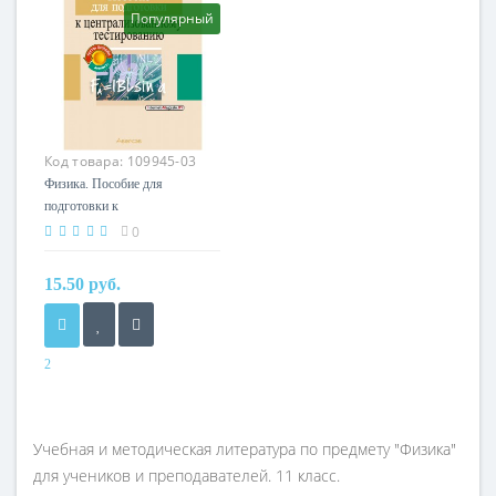
Популярный
Код товара:
109945-03
Физика. Пособие для
подготовки к
централизованному
0
тестированию (ЦТ) (2024)
Капельян С.Н., Малашонок
15.50 руб.
В.А., «Аверсэв»
2
Год
2024
Авторы
Учебная и методическая литература по предмету "Физика"
Капельян С. Н.,
для учеников и преподавателей. 11 класс.
Малашонок В. А.